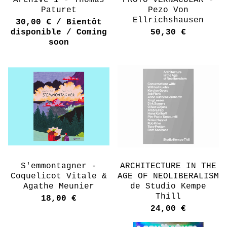
Archive 1 - Thomas
PROTO VERNACULAR -
Paturet
Pezo Von
Ellrichshausen
30,00
€
/ Bientôt
disponible / Coming
50,30
€
soon
S'emmontagner -
ARCHITECTURE IN THE
Coquelicot Vitale &
AGE OF NEOLIBERALISM
Agathe Meunier
de Studio Kempe
Thill
18,00
€
24,00
€