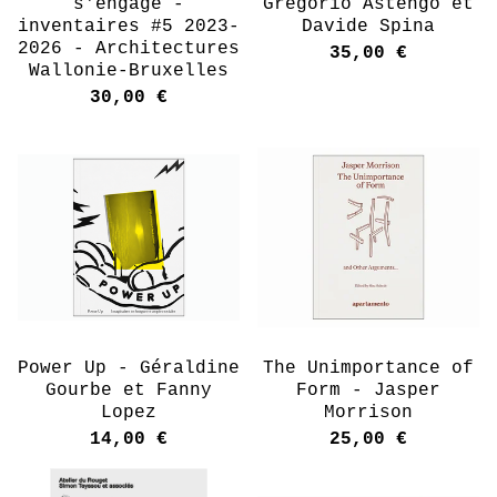
s'engage -
Gregorio Astengo et
inventaires #5 2023-
Davide Spina
2026 - Architectures
35,00
€
Wallonie-Bruxelles
30,00
€
Power Up - Géraldine
The Unimportance of
Gourbe et Fanny
Form - Jasper
Lopez
Morrison
14,00
€
25,00
€