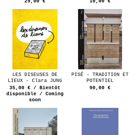
29,00
€
10,00
€
LES DISEUSES DE
PISÉ - TRADITION ET
LIEUX - Clara JUNG
POTENTIEL
35,00
€
/ Bientôt
90,00
€
disponible / Coming
soon